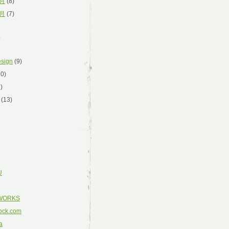
2月
(8)
1月
(7)
y
esign
(9)
0)
)
(13)
U
WORKS
ock.com
a