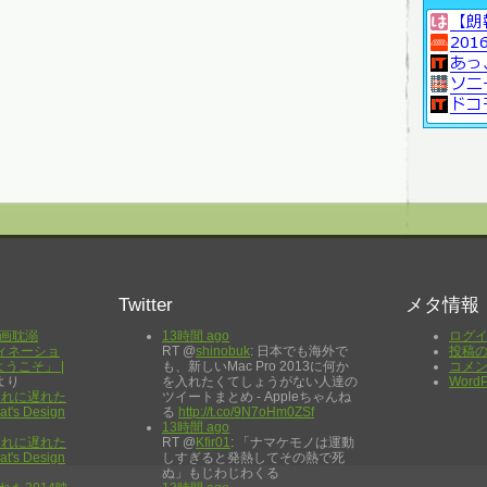
Twitter
メタ情報
画耽溺
13時間 ago
ログ
ィネーショ
RT @
shinobuk
: 日本でも海外で
投稿
うこそ」 |
も、新しいMac Pro 2013に何か
コメ
より
を入れたくてしょうがない人達の
WordP
遅れに遅れた
ツイートまとめ - Appleちゃんね
's Design
る
http://t.co/9N7oHm0ZSf
13時間 ago
遅れに遅れた
RT @
Kfir01
: 「ナマケモノは運動
's Design
しすぎると発熱してその熱で死
ぬ」もじわじわくる