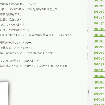
2011年
の動きを読み取れる）ことに。
2011年
われる、筋肉の緊張、弛みを判断の根拠として
2011年
本的な技術です。
2011年
に書いてあります。
2011年
語ではよくいいますが、
2011年
いうことがわかったり。
ie to meではティム・ロスが嘘を見抜きまくる訳ですな。
2011年
2011年
表現が一緒なのですねー。
2010年
で異なることもあるけど、
2010年
緒。非常にプリミティブな事柄のようです。
2010年
ていうのが世の中にはいますが、
2010年
無意識のうちに身につけているのかもしれないですね。
2010年
2010年
2010年
2010年
2010年
2010年