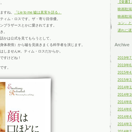
【覚書】
す。
映画耽溺
てますね。
「Lie to me 嘘は真実を語る」
映画耽溺
ティム・ロスです。ザ・寄り目俳優。
ョン」と
ンブラザースとかに愛されてます。
遅れに遅
き。
話かは公式を見てもらうとして、
Archive
身体表情）から嘘を見抜きまくる科学者を演じます。
はしませんw。ティム・ロスだからか。
ですけどね！
2019年
2019年
です。
2015年
2015年
2014年
2014年
2014年
2014年
2014年
2014年
2014年