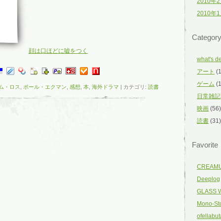
2010年
2010年
Categor
顔は口ほどに嘘をつく
what's d
アート
(1
ゲーム
(1
ム・ロス
,
ポール・エクマン
,
感想
,
本
,
海外ドラマ
| カテゴリ:
読書
日常雑記
映画
(56)
読書
(31)
Favorite
CREAM
Deeplog
GLASS 
Mono-St
ofellabut