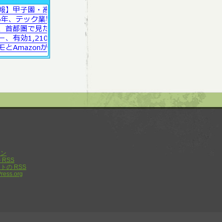
イン
の
RSS
ントの
RSS
ress.org