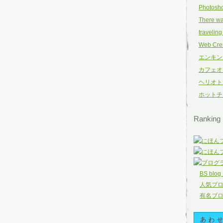
Photosh
There wa
traveling
Web Cr
エンキン
カフェオ
ヘリオト
ホットチ
Ranking
BS blog
人気ブ
有名ブ