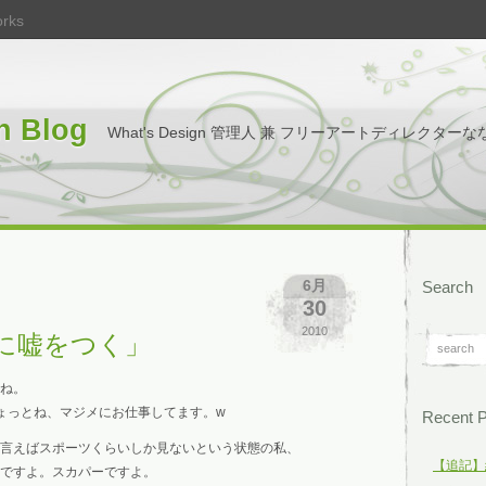
rks
n Blog
What's Design 管理人 兼 フリーアートディレクターな
6月
Search
30
2010
に嘘をつく」
ね。
ょっとね、マジメにお仕事してます。w
Recent 
言えばスポーツくらいしか見ないという状態の私、
【追記】
ですよ。スカパーですよ。