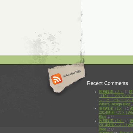
Recent Comments
映画耽溺（３）
に
映
（19）「プリデステ
ン」と「パレードへよ
What's Design Blog
映画耽溺（15）
に
2014映画ベスト | What
Blog
より
映画耽溺（14）
に
2014映画ベスト | What
Blog
より