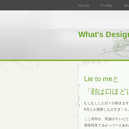
Home
Profile
Wo
What's Desig
Lie to meと
「顔は口ほど
むしむしした日々が続きます
6月とか更新しなさすぎ！ち
ここ何年か、民放のテレビと
普段何見てるかっつーとあれ