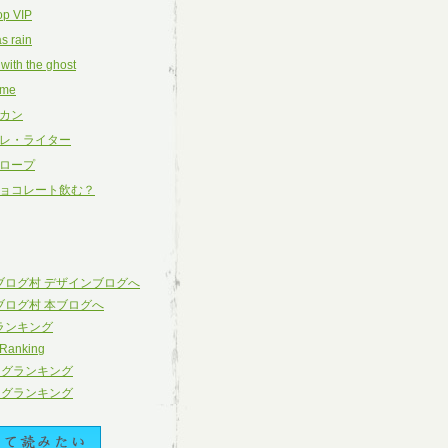
op VIP
s rain
 with the ghost
eme
カン
レ・ライター
ロープ
ョコレート飲む？
 Ranking
ログランキング
ログランキング