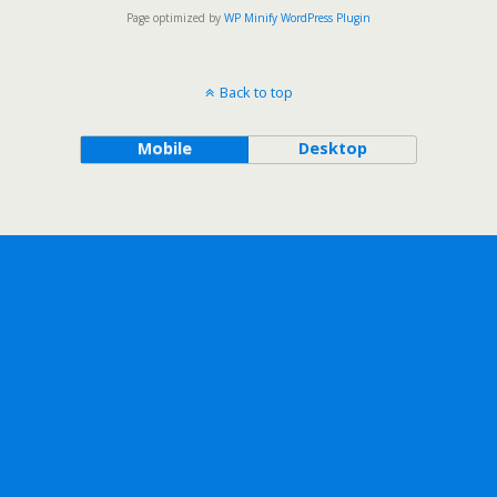
Page optimized by
WP Minify
WordPress Plugin
Back to top
Mobile
Desktop