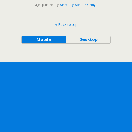
Page optimized by
WP Minify
WordPress Plugin
Back to top
Mobile
Desktop